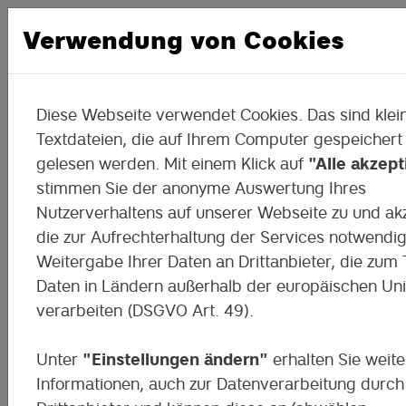
Verwendung von Cookies
Diese Webseite verwendet Cookies. Das sind klei
Das November-Highlight:
Textdateien, die auf Ihrem Computer gespeichert
gelesen werden. Mit einem Klick auf
"Alle akzept
stimmen Sie der anonyme Auswertung Ihres
Am 6. und 7. November 2025 war das Di
Nutzerverhaltens auf unserer Webseite zu und ak
Mobile Klassenzimmer auf der FashionT
Chemnitz – dem Festival, das Mode,
die zur Aufrechterhaltung der Services notwendi
Technologie und Kreativität zusammenb
Weitergabe Ihrer Daten an Drittanbieter, die zum T
Daten in Ländern außerhalb der europäischen Un
verarbeiten (DSGVO Art. 49).
Digital Fashion & Education Festival
Unter
"Einstellungen ändern"
erhalten Sie weite
Informationen, auch zur Datenverarbeitung durch
Zustimmung erforderlich