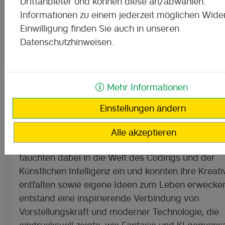
Drittanbieter und können diese an/abwählen.
Informationen zu einem jederzeit möglichen Wider
Einwilligung finden Sie auch in unseren
Datenschutzhinweisen.
Mehr Informationen
Das wandernde Klassenzimmer
Einstellungen ändern
Vom 27. Oktober bis zum 5. November machte d
Digitale Mobile Klassenzimmer an der Jenaplansch
Alle akzeptieren
Makersbach Station. Die Schülerinnen und Schüle
tauchten dabei in die Welt des Codings und der
Künstlichen Intelligenz ein und konnten ihre Kreativ
entfalten sowie eigene Ideen zum Leben erwecke
entstand eine inspirierende Verbindung von
Vorstellungskraft und moderner Technologie, die