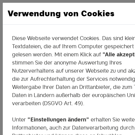
Verwendung von Cookies
Diese Webseite verwendet Cookies. Das sind klei
Digitale Schule in
Textdateien, die auf Ihrem Computer gespeichert
gelesen werden. Mit einem Klick auf
"Alle akzept
Makersbach
stimmen Sie der anonyme Auswertung Ihres
Nutzerverhaltens auf unserer Webseite zu und ak
Der letzte Stopp auf der DigiMoK Tour 
die zur Aufrechterhaltung der Services notwendi
Sachsen 2025!
Weitergabe Ihrer Daten an Drittanbieter, die zum T
Daten in Ländern außerhalb der europäischen Un
verarbeiten (DSGVO Art. 49).
Unter
"Einstellungen ändern"
erhalten Sie weite
Informationen, auch zur Datenverarbeitung durch