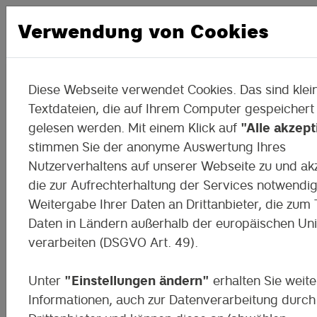
Verwendung von Cookies
Diese Webseite verwendet Cookies. Das sind klei
Das Digitale Mobile
Textdateien, die auf Ihrem Computer gespeichert
gelesen werden. Mit einem Klick auf
"Alle akzept
Klassenzimmer in Leipzig!
stimmen Sie der anonyme Auswertung Ihres
Nutzerverhaltens auf unserer Webseite zu und ak
Vier Schulen, ein Hof – und jede Meng
die zur Aufrechterhaltung der Services notwendi
digitale Entfaltung.
Weitergabe Ihrer Daten an Drittanbieter, die zum T
Daten in Ländern außerhalb der europäischen Un
verarbeiten (DSGVO Art. 49).
Unter
"Einstellungen ändern"
erhalten Sie weite
Informationen, auch zur Datenverarbeitung durch