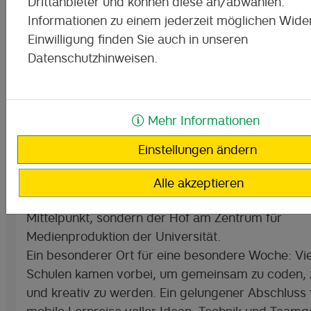
Drittanbieter und können diese an/abwählen.
Informationen zu einem jederzeit möglichen Wider
Einwilligung finden Sie auch in unseren
Datenschutzhinweisen.
Mehr Informationen
Letzter Halt vor den Sommerferien!
Einstellungen ändern
Vom 19.06. bis zum 26.06. machte das Digitale M
Klassenzimmer zum letzten Mal vor den Sommerfe
Alle akzeptieren
– und zwar in Leipzig. Diesmal stand kein Pausenh
Mittelpunkt, sondern der Hof am Zentrum für
Medienproduktion der Universität.
Ein besonderer Ort für eine besondere Woche: Vi
Schulen kamen vorbei, um gemeinsam zu coden, z
und kreativ zu werden. Ein gelungener Abschluss 