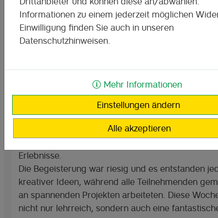
Drittanbieter und können diese an/abwählen.
Informationen zu einem jederzeit möglichen Wider
Einwilligung finden Sie auch in unseren
Datenschutzhinweisen.
Mehr Informationen
Lernen und Spaß vereint
Vom 9. bis 13. September besuchte das DigiMoK
Einstellungen ändern
Förderschule in Borna. Es war erst das zweite Mal
Alle akzeptieren
unser gläsernes Klassenzimmer eine Förderschul
ansteuerte, und die Woche war voller unvergessli
Erlebnisse.
Die Begeisterung war riesig und es entstanden j
kreativer Ideen, während alle Teilnehmenden ge
an spannenden Projekten arbeiteten. Diese Woch
nicht nur lehrreich, sondern auch eine fantastisch