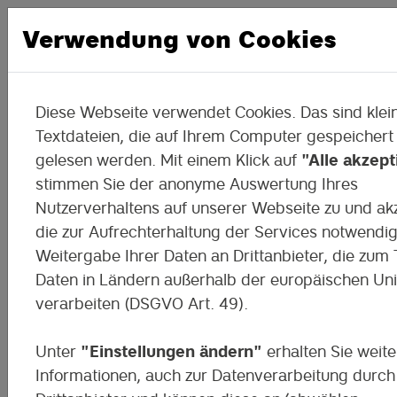
Verwendung von Cookies
Diese Webseite verwendet Cookies. Das sind klei
Zwischen Pixeln und
Textdateien, die auf Ihrem Computer gespeichert
gelesen werden. Mit einem Klick auf
"Alle akzept
Möglichkeiten
stimmen Sie der anonyme Auswertung Ihres
Nutzerverhaltens auf unserer Webseite zu und ak
Wo KI, Coding und Kreativität auf jung
die zur Aufrechterhaltung der Services notwendi
treffen – das DigiMoK in Görlitz!
Weitergabe Ihrer Daten an Drittanbieter, die zum T
Daten in Ländern außerhalb der europäischen Un
verarbeiten (DSGVO Art. 49).
Unter
"Einstellungen ändern"
erhalten Sie weite
Informationen, auch zur Datenverarbeitung durch