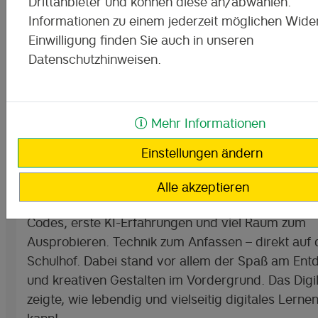
Drittanbieter und können diese an/abwählen.
Informationen zu einem jederzeit möglichen Wider
Einwilligung finden Sie auch in unseren
Datenschutzhinweisen.
Mehr Informationen
Code statt Kreide
Einstellungen ändern
Eine Woche voller digitaler Aha-Momente: Vom 19
Mai machte das Digitale Mobile Klassenzimmer St
Alle akzeptieren
Förderzentrum „Mira Lobe“ in Görlitz. Mit dabei: k
Codes, erste KI-Erfahrungen und viel Raum zum
Ausprobieren. Technik zum Anfassen – direkt auf
Schulhof. Dabei stand vor allem der Spaß am Ent
und kreativen Gestalten im Vordergrund. Das Dig
zeigte, wie lebendig und vielseitig digitales Lernen